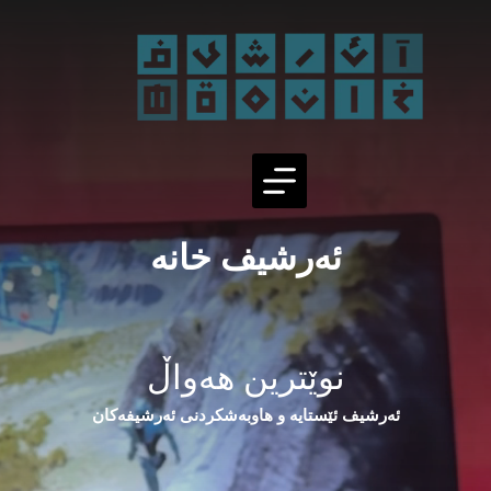
Ski
t
conten
ئەرشیف خانە
نوێترین هەواڵ
ئەرشیف ئێستایە و هاوبەشکردنی ئەرشیفەکان