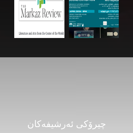
چیرۆکی ئەرشیفەکان