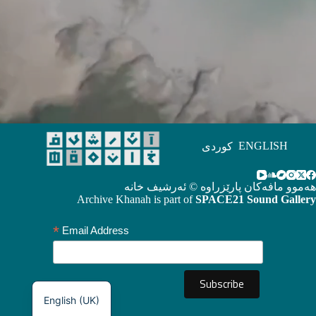
ENGLISH
کوردی
هەموو مافەکان پارێزراوە © ئەرشیف خانە
Archive Khanah is part of
SPACE21 Sound Gallery
*
Email Address
English (UK)