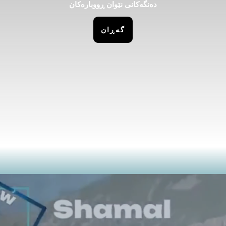
دەنگەکانی نێوان ڕووبارەکان
گەڕان