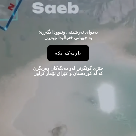
بەدوای ئەرشیفی ونبوودا بگەڕێ
بە جیهانی خەیاڵیدا تێپەڕن
یاریەکه بکه
چێژی گوێگرتن لەو دەنگەکان وەربگرن
کە لە کوردستان و عێراق تۆمار کراون